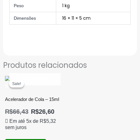
1 kg
Peso
16 × 11 × 5 cm
Dimensões
Produtos relacionados
ESGOTADO
Sale!
Sale!
Acelerador de Cola – 15ml
R$
66,43
R$
26,60
Em até 5x de
R$
5,32
sem juros