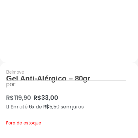
Belmove
Gel Anti-Alérgico – 80gr
por:
R$
119,90
R$
33,00
Em até 6x de
R$
5,50
sem juros
Fora de estoque