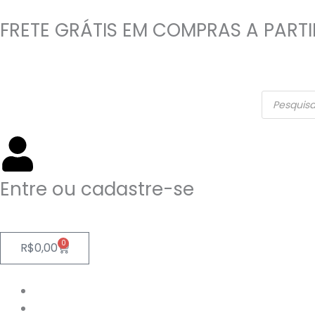
Ir
para
FRETE GRÁTIS EM COMPRAS A PARTI
o
conteúdo
Pesquisar
produtos
Entre ou cadastre-se
0
Cart
R$
0,00
Início
Produtos